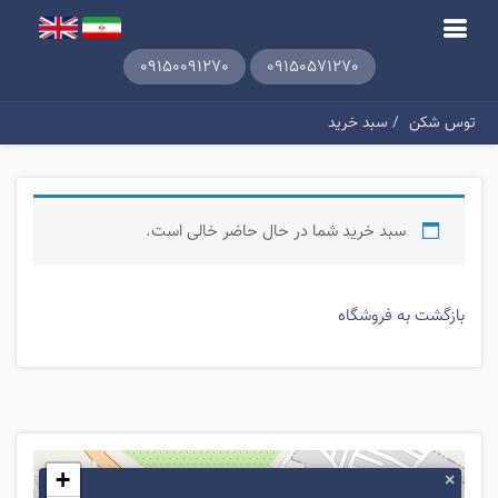
09150091270
09150571270
توس شکن
/ سبد خرید
سبد خرید شما در حال حاضر خالی است.
بازگشت به فروشگاه
+
×