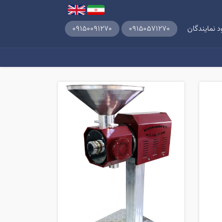
د نمایندگان
09150571270
09150091270