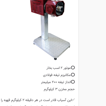
⭕️موتور 2 اسب بخار
⭕️مکانیزم تیغه فولادی
⭕️انداز تیغه 200 میلیمتر
حجم مخزن 3 کیلوگرم
✅این آسیاب قادر است در هر دقیقه 2 کیلوگرم قهوه را به صورت اسپرسو و فرانسه خردایش کند .