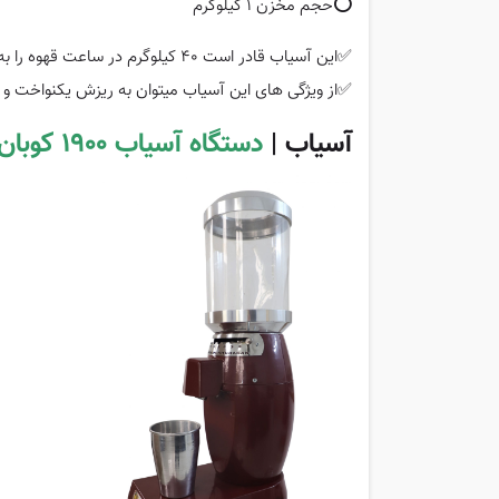
⭕️حجم مخزن 1 کیلوگرم
✅این آسیاب قادر است 40 کیلوگرم در ساعت قهوه را به صورت اسپرسو خردایش کند.
✅از ویژگی های این آسیاب میتوان به ریزش یکنواخت و 
آسیاب |
دستگاه آسیاب 1900 کوبان