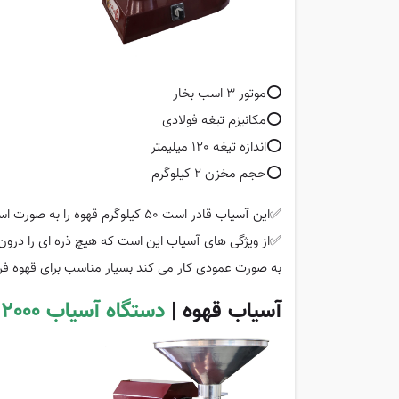
⭕️موتور 3 اسب بخار
⭕️مکانیزم تیغه فولادی
⭕️اندازه تیغه 120 میلیمتر
⭕️حجم مخزن 2 کیلوگرم
✅این آسیاب قادر است 50 کیلوگرم قهوه را به صورت اسپرسو و فرانسه و 30 کیلوگرم قهوه را به صورت ترک خردایش کند.
✅از ویژگی های آسیاب این است که هیچ ذره ای را درون 
به صورت عمودی کار می کند بسیار مناسب برای قهوه 
آسیاب قهوه |
دستگاه آسیاب 2000 استندی