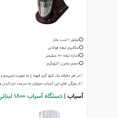
⭕️موتور 1 اسب بخار
⭕️مکانیزم تیغه فولادی
⭕️اندازه تیغه 80 میلیمتر
⭕️حجم مخزن 1کیلوگرم
✅در هر دقیقه یک کیلو گرم قهوه را به صورت اسپرسو و
✅از ویژگی های این آسیاب میتوان به سرعت خردکردن و 
آسیاب |
دستگاه آسیاب 1800 لبنانی