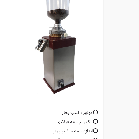
⭕️موتور 1 اسب بخار
⭕️مکانیزم تیغه فولادی
⭕️اندازه تیغه 100 میلیمتر