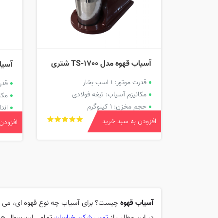
آسیاب قهوه مدل TS-1700 شتری
آسیاب ق
قدرت موتور: 1 اسب بخار
قدرت م
مکانیزم آسیاب: تیغه فولادی
مکا
حجم مخزن: 1 کیلوگرم
اندازه 
افزودن به سبد خرید
افزودن
آسیاب قهوه
چیست؟ برای آسیاب چه نوع قهوه ای، می تو
در این مطلب از
توس شکن خراسان
تمامی این سوال ها 