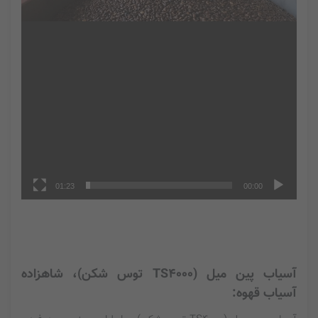
01:23
00:00
آسیاب پین میل (TS4000 توس شکن)، شاهزاده
آسیاب قهوه: