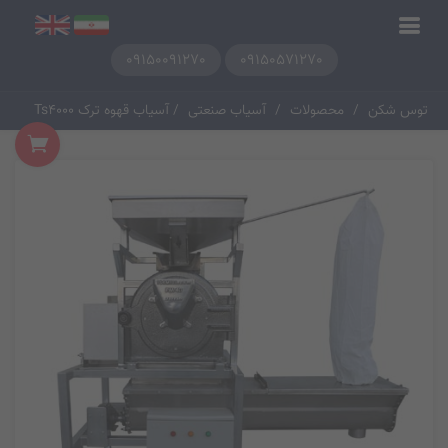
09150091270
09150571270
توس شکن
/
محصولات
/
آسیاب صنعتی
/ آسیاب قهوه ترک Ts4000