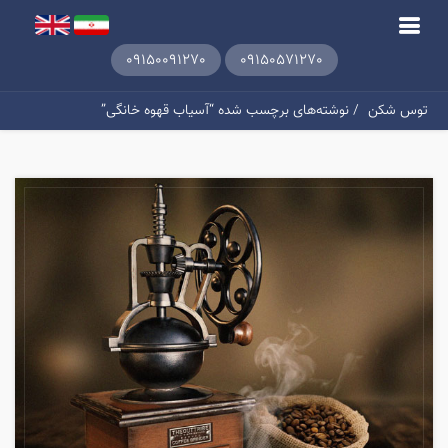
09150091270
09150571270
توس شکن
/ نوشته‌های برچسب شده “آسیاب قهوه خانگی”