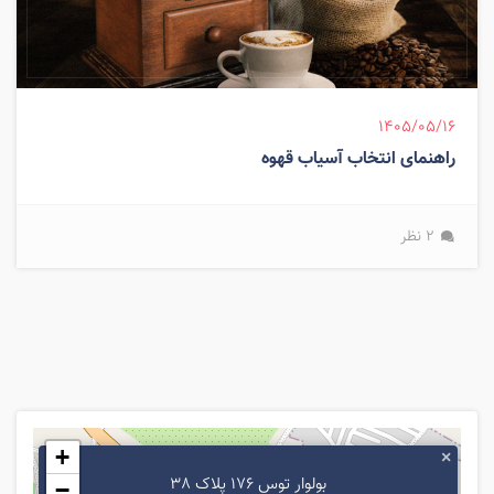
۱۴۰۵/۰۵/۱۶
راهنمای انتخاب آسیاب قهوه
2 نظر
+
×
بولوار توس 176 پلاک 38
−