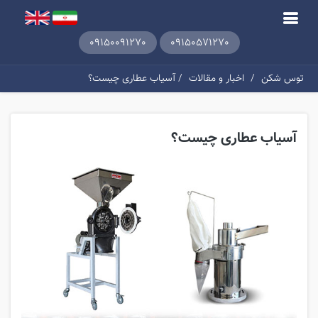
09150091270
09150571270
توس شکن
/
اخبار و مقالات
/ آسیاب عطاری چیست؟
آسیاب عطاری چیست؟