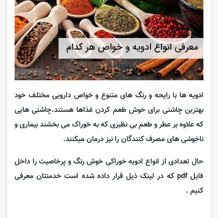
ادویه
ها
با
رایحه
و
رنگ
های
متنوع
و
خواص
دارویی
مختلف
خود
بهترین
چاشنی
برای
خوش
طعم
کردن
غذاها
هستند
.
چاشنی
هایی
که
علاوه
بر
عطر
و
طعم
بی
نظیری
که
به
خوراک
می
بخشند بیماری
و
ناخوشی
های
مصرف
کنندگان
را
نیز
درمان
میکنند
.
حال تعدادی از انواع ادویه خوراکی خوش رنگ و پرخاصیت را داخل
فایل pdf که در لینک ذیل قرار داده شده است خدمتتان معرفی
کنیم .